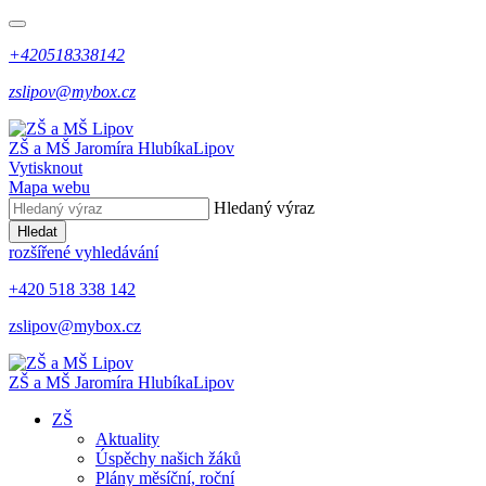
+420518338142
zslipov@mybox.cz
ZŠ a MŠ Jaromíra Hlubíka
Lipov
Vytisknout
Mapa webu
Hledaný výraz
Hledat
rozšířené vyhledávání
+420 518 338 142
zslipov@mybox.cz
ZŠ a MŠ Jaromíra Hlubíka
Lipov
ZŠ
Aktuality
Úspěchy našich žáků
Plány měsíční, roční