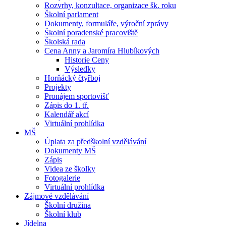
Rozvrhy, konzultace, organizace šk. roku
Školní parlament
Dokumenty, formuláře, výroční zprávy
Školní poradenské pracoviště
Školská rada
Cena Anny a Jaromíra Hlubíkových
Historie Ceny
Výsledky
Horňácký čtyřboj
Projekty
Pronájem sportovišť
Zápis do 1. tř.
Kalendář akcí
Virtuální prohlídka
MŠ
Úplata za předškolní vzdělávání
Dokumenty MŠ
Zápis
Videa ze školky
Fotogalerie
Virtuální prohlídka
Zájmové vzdělávání
Školní družina
Školní klub
Jídelna