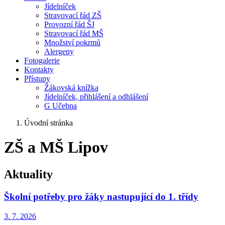
Jídelníček
Stravovací řád ZŠ
Provozní řád ŠJ
Stravovací řád MŠ
Množství pokrmů
Alergeny
Fotogalerie
Kontakty
Přístupy
Žákovská knížka
Jídelníček, přihlášení a odhlášení
G Učebna
Úvodní stránka
ZŠ a MŠ Lipov
Aktuality
Školní potřeby pro žáky nastupující do 1. třídy
3. 7.
2026