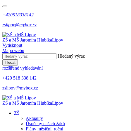
+420518338142
zslipov@mybox.cz
ZŠ a MŠ Jaromíra Hlubíka
Lipov
Vytisknout
Mapa webu
Hledaný výraz
Hledat
rozšířené vyhledávání
+420 518 338 142
zslipov@mybox.cz
ZŠ a MŠ Jaromíra Hlubíka
Lipov
ZŠ
Aktuality
Úspěchy našich žáků
Plány měsíční, roční