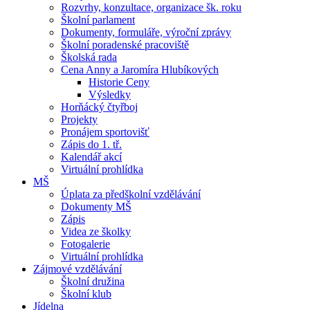
Rozvrhy, konzultace, organizace šk. roku
Školní parlament
Dokumenty, formuláře, výroční zprávy
Školní poradenské pracoviště
Školská rada
Cena Anny a Jaromíra Hlubíkových
Historie Ceny
Výsledky
Horňácký čtyřboj
Projekty
Pronájem sportovišť
Zápis do 1. tř.
Kalendář akcí
Virtuální prohlídka
MŠ
Úplata za předškolní vzdělávání
Dokumenty MŠ
Zápis
Videa ze školky
Fotogalerie
Virtuální prohlídka
Zájmové vzdělávání
Školní družina
Školní klub
Jídelna