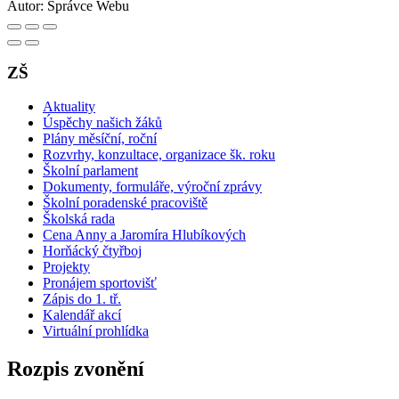
Autor:
Správce Webu
ZŠ
Aktuality
Úspěchy našich žáků
Plány měsíční, roční
Rozvrhy, konzultace, organizace šk. roku
Školní parlament
Dokumenty, formuláře, výroční zprávy
Školní poradenské pracoviště
Školská rada
Cena Anny a Jaromíra Hlubíkových
Horňácký čtyřboj
Projekty
Pronájem sportovišť
Zápis do 1. tř.
Kalendář akcí
Virtuální prohlídka
Rozpis zvonění