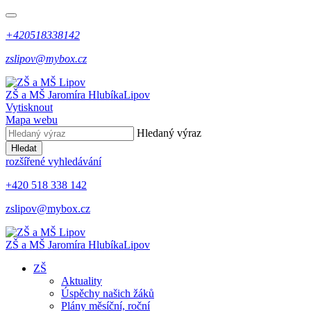
+420518338142
zslipov@mybox.cz
ZŠ a MŠ Jaromíra Hlubíka
Lipov
Vytisknout
Mapa webu
Hledaný výraz
Hledat
rozšířené vyhledávání
+420 518 338 142
zslipov@mybox.cz
ZŠ a MŠ Jaromíra Hlubíka
Lipov
ZŠ
Aktuality
Úspěchy našich žáků
Plány měsíční, roční