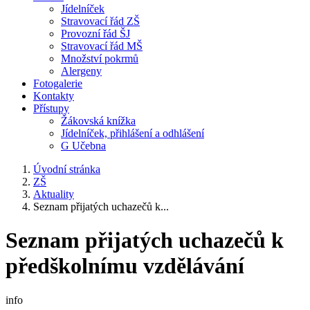
Jídelníček
Stravovací řád ZŠ
Provozní řád ŠJ
Stravovací řád MŠ
Množství pokrmů
Alergeny
Fotogalerie
Kontakty
Přístupy
Žákovská knížka
Jídelníček, přihlášení a odhlášení
G Učebna
Úvodní stránka
ZŠ
Aktuality
Seznam přijatých uchazečů k...
Seznam přijatých uchazečů k
předškolnímu vzdělávání
info