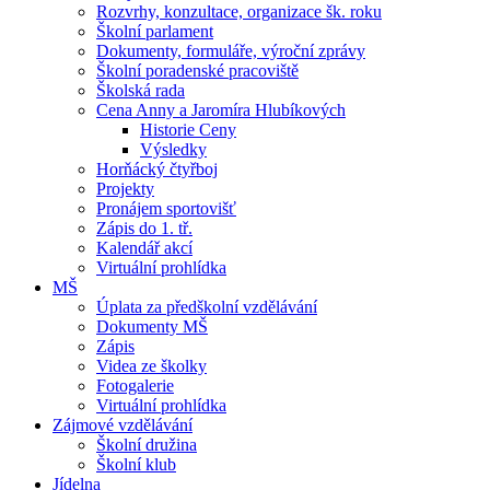
Rozvrhy, konzultace, organizace šk. roku
Školní parlament
Dokumenty, formuláře, výroční zprávy
Školní poradenské pracoviště
Školská rada
Cena Anny a Jaromíra Hlubíkových
Historie Ceny
Výsledky
Horňácký čtyřboj
Projekty
Pronájem sportovišť
Zápis do 1. tř.
Kalendář akcí
Virtuální prohlídka
MŠ
Úplata za předškolní vzdělávání
Dokumenty MŠ
Zápis
Videa ze školky
Fotogalerie
Virtuální prohlídka
Zájmové vzdělávání
Školní družina
Školní klub
Jídelna