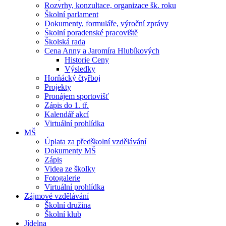
Rozvrhy, konzultace, organizace šk. roku
Školní parlament
Dokumenty, formuláře, výroční zprávy
Školní poradenské pracoviště
Školská rada
Cena Anny a Jaromíra Hlubíkových
Historie Ceny
Výsledky
Horňácký čtyřboj
Projekty
Pronájem sportovišť
Zápis do 1. tř.
Kalendář akcí
Virtuální prohlídka
MŠ
Úplata za předškolní vzdělávání
Dokumenty MŠ
Zápis
Videa ze školky
Fotogalerie
Virtuální prohlídka
Zájmové vzdělávání
Školní družina
Školní klub
Jídelna