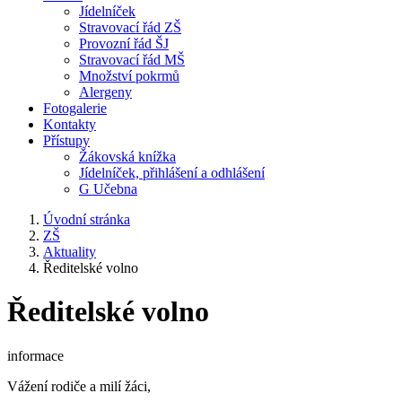
Jídelníček
Stravovací řád ZŠ
Provozní řád ŠJ
Stravovací řád MŠ
Množství pokrmů
Alergeny
Fotogalerie
Kontakty
Přístupy
Žákovská knížka
Jídelníček, přihlášení a odhlášení
G Učebna
Úvodní stránka
ZŠ
Aktuality
Ředitelské volno
Ředitelské volno
informace
Vážení rodiče a milí žáci,