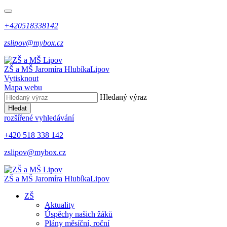
+420518338142
zslipov@mybox.cz
ZŠ a MŠ Jaromíra Hlubíka
Lipov
Vytisknout
Mapa webu
Hledaný výraz
Hledat
rozšířené vyhledávání
+420 518 338 142
zslipov@mybox.cz
ZŠ a MŠ Jaromíra Hlubíka
Lipov
ZŠ
Aktuality
Úspěchy našich žáků
Plány měsíční, roční