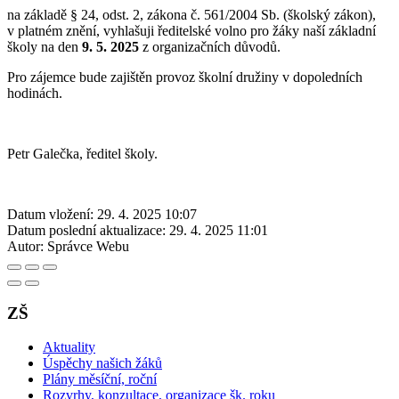
na základě § 24, odst. 2, zákona č. 561/2004 Sb. (školský zákon),
v platném znění, vyhlašuji ředitelské volno pro žáky naší základní
školy na den
9. 5. 2025
z organizačních důvodů.
Pro zájemce bude zajištěn provoz školní družiny v dopoledních
hodinách.
Petr Galečka, ředitel školy.
Datum vložení:
29. 4. 2025 10:07
Datum poslední aktualizace:
29. 4. 2025 11:01
Autor:
Správce Webu
ZŠ
Aktuality
Úspěchy našich žáků
Plány měsíční, roční
Rozvrhy, konzultace, organizace šk. roku