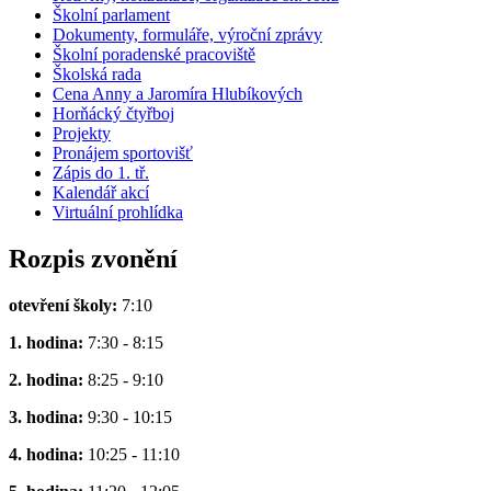
Školní parlament
Dokumenty, formuláře, výroční zprávy
Školní poradenské pracoviště
Školská rada
Cena Anny a Jaromíra Hlubíkových
Horňácký čtyřboj
Projekty
Pronájem sportovišť
Zápis do 1. tř.
Kalendář akcí
Virtuální prohlídka
Rozpis zvonění
otevření školy:
7:10
1. hodina:
7:30 - 8:15
2. hodina:
8:25 - 9:10
3. hodina:
9:30 - 10:15
4. hodina:
10:25 - 11:10