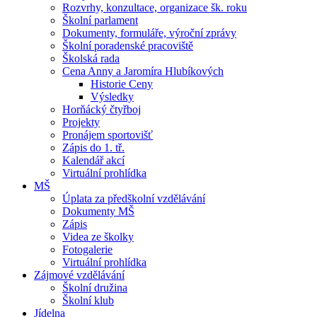
Rozvrhy, konzultace, organizace šk. roku
Školní parlament
Dokumenty, formuláře, výroční zprávy
Školní poradenské pracoviště
Školská rada
Cena Anny a Jaromíra Hlubíkových
Historie Ceny
Výsledky
Horňácký čtyřboj
Projekty
Pronájem sportovišť
Zápis do 1. tř.
Kalendář akcí
Virtuální prohlídka
MŠ
Úplata za předškolní vzdělávání
Dokumenty MŠ
Zápis
Videa ze školky
Fotogalerie
Virtuální prohlídka
Zájmové vzdělávání
Školní družina
Školní klub
Jídelna