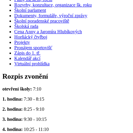
Rozvrhy, konzultace, organizace šk. roku
Školní parlament
Dokumenty, formuláře, výroční zprávy
Školní poradenské pracoviště
Školská rada
Cena Anny a Jaromíra Hlubíkových
Horňácký čtyřboj
Projekty
Pronájem sportovišť
Zápis do 1. tř.
Kalendář akcí
Virtuální prohlídka
Rozpis zvonění
otevření školy:
7:10
1. hodina:
7:30 - 8:15
2. hodina:
8:25 - 9:10
3. hodina:
9:30 - 10:15
4. hodina:
10:25 - 11:10