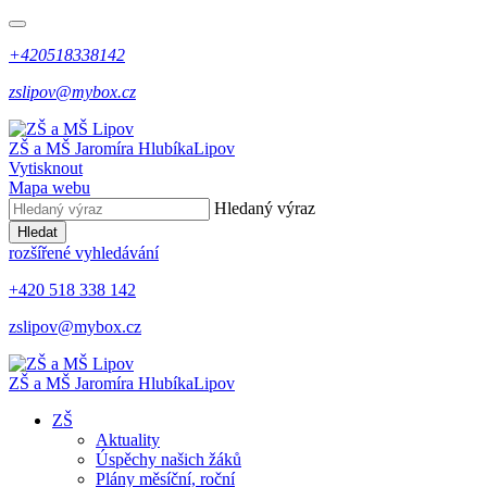
+420518338142
zslipov@mybox.cz
ZŠ a MŠ Jaromíra Hlubíka
Lipov
Vytisknout
Mapa webu
Hledaný výraz
Hledat
rozšířené vyhledávání
+420 518 338 142
zslipov@mybox.cz
ZŠ a MŠ Jaromíra Hlubíka
Lipov
ZŠ
Aktuality
Úspěchy našich žáků
Plány měsíční, roční