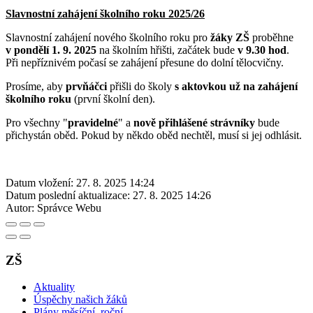
Slavnostní zahájení školního roku 2025/26
Slavnostní zahájení nového školního roku pro
žáky ZŠ
proběhne
v pondělí 1. 9. 2025
na školním hřišti, začátek bude
v 9.30 hod
.
Při nepříznivém počasí se zahájení přesune do dolní tělocvičny.
Prosíme, aby
prvňáčci
přišli do školy
s aktovkou už na zahájení
školního roku
(první školní den).
Pro všechny "
pravidelné
" a
nově přihlášené strávníky
bude
přichystán oběd. Pokud by někdo oběd nechtěl, musí si jej odhlásit.
Datum vložení:
27. 8. 2025 14:24
Datum poslední aktualizace:
27. 8. 2025 14:26
Autor:
Správce Webu
ZŠ
Aktuality
Úspěchy našich žáků
Plány měsíční, roční