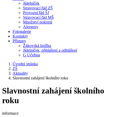
Jídelníček
Stravovací řád ZŠ
Provozní řád ŠJ
Stravovací řád MŠ
Množství pokrmů
Alergeny
Fotogalerie
Kontakty
Přístupy
Žákovská knížka
Jídelníček, přihlášení a odhlášení
G Učebna
Úvodní stránka
ZŠ
Aktuality
Slavnostní zahájení školního roku
Slavnostní zahájení školního
roku
informace