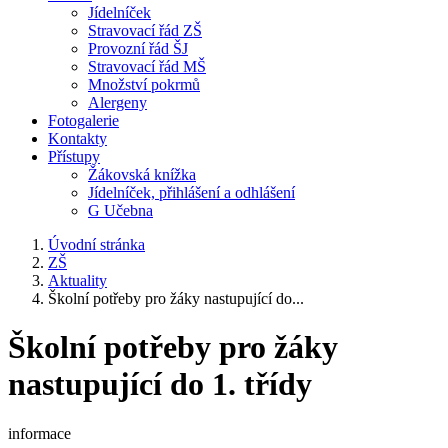
Jídelníček
Stravovací řád ZŠ
Provozní řád ŠJ
Stravovací řád MŠ
Množství pokrmů
Alergeny
Fotogalerie
Kontakty
Přístupy
Žákovská knížka
Jídelníček, přihlášení a odhlášení
G Učebna
Úvodní stránka
ZŠ
Aktuality
Školní potřeby pro žáky nastupující do...
Školní potřeby pro žáky
nastupující do 1. třídy
informace