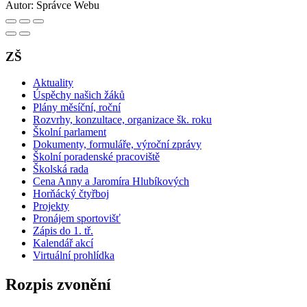
Autor:
Správce Webu
ZŠ
Aktuality
Úspěchy našich žáků
Plány měsíční, roční
Rozvrhy, konzultace, organizace šk. roku
Školní parlament
Dokumenty, formuláře, výroční zprávy
Školní poradenské pracoviště
Školská rada
Cena Anny a Jaromíra Hlubíkových
Horňácký čtyřboj
Projekty
Pronájem sportovišť
Zápis do 1. tř.
Kalendář akcí
Virtuální prohlídka
Rozpis zvonění