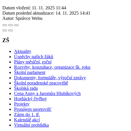
Datum vložení:
11. 11. 2025 11:44
Datum poslední aktualizace:
14. 11. 2025 14:41
Autor:
Správce Webu
ZŠ
Aktuality
Úspěchy našich žáků
Plány měsíční, roční
Rozvrhy, konzultace, organizace šk. roku
Školní parlament
Dokumenty, formuláře, výroční zprávy
Školní poradenské pracoviště
Školská rada
Cena Anny a Jaromíra Hlubíkových
Horňácký čtyřboj
Projekty
Pronájem sportovišť
Zápis do 1. tř.
Kalendář akcí
Virtuální prohlídka