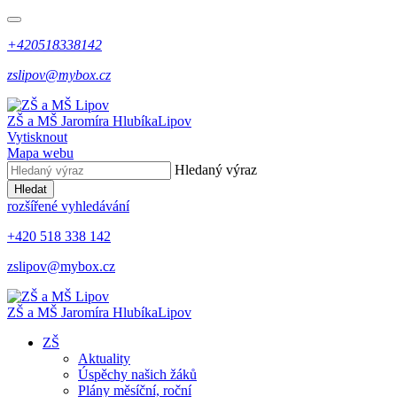
+420518338142
zslipov@mybox.cz
ZŠ a MŠ Jaromíra Hlubíka
Lipov
Vytisknout
Mapa webu
Hledaný výraz
Hledat
rozšířené vyhledávání
+420 518 338 142
zslipov@mybox.cz
ZŠ a MŠ Jaromíra Hlubíka
Lipov
ZŠ
Aktuality
Úspěchy našich žáků
Plány měsíční, roční