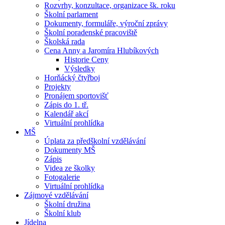
Rozvrhy, konzultace, organizace šk. roku
Školní parlament
Dokumenty, formuláře, výroční zprávy
Školní poradenské pracoviště
Školská rada
Cena Anny a Jaromíra Hlubíkových
Historie Ceny
Výsledky
Horňácký čtyřboj
Projekty
Pronájem sportovišť
Zápis do 1. tř.
Kalendář akcí
Virtuální prohlídka
MŠ
Úplata za předškolní vzdělávání
Dokumenty MŠ
Zápis
Videa ze školky
Fotogalerie
Virtuální prohlídka
Zájmové vzdělávání
Školní družina
Školní klub
Jídelna