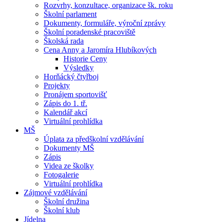
Rozvrhy, konzultace, organizace šk. roku
Školní parlament
Dokumenty, formuláře, výroční zprávy
Školní poradenské pracoviště
Školská rada
Cena Anny a Jaromíra Hlubíkových
Historie Ceny
Výsledky
Horňácký čtyřboj
Projekty
Pronájem sportovišť
Zápis do 1. tř.
Kalendář akcí
Virtuální prohlídka
MŠ
Úplata za předškolní vzdělávání
Dokumenty MŠ
Zápis
Videa ze školky
Fotogalerie
Virtuální prohlídka
Zájmové vzdělávání
Školní družina
Školní klub
Jídelna