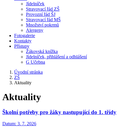
Jídelníček
Stravovací řád ZŠ
Provozní řád ŠJ
Stravovací řád MŠ
Množství pokrmů
Alergeny
Fotogalerie
Kontakty
Přístupy
Žákovská knížka
Jídelníček, přihlášení a odhlášení
G Učebna
Úvodní stránka
ZŠ
Aktuality
Aktuality
Školní potřeby pro žáky nastupující do 1. třídy
Datum:
3. 7. 2026