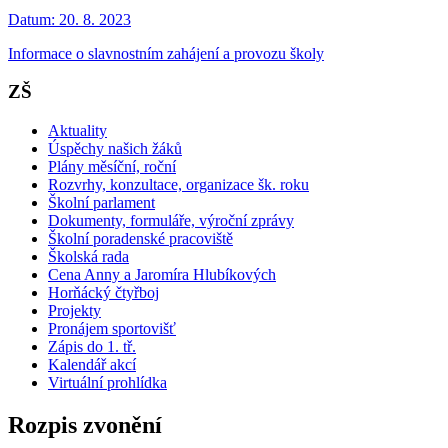
Datum:
20. 8. 2023
Informace o slavnostním zahájení a provozu školy
ZŠ
Aktuality
Úspěchy našich žáků
Plány měsíční, roční
Rozvrhy, konzultace, organizace šk. roku
Školní parlament
Dokumenty, formuláře, výroční zprávy
Školní poradenské pracoviště
Školská rada
Cena Anny a Jaromíra Hlubíkových
Horňácký čtyřboj
Projekty
Pronájem sportovišť
Zápis do 1. tř.
Kalendář akcí
Virtuální prohlídka
Rozpis zvonění