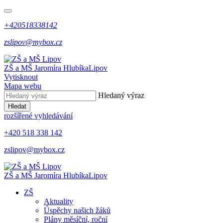
+420518338142
zslipov@mybox.cz
ZŠ a MŠ Jaromíra Hlubíka
Lipov
Vytisknout
Mapa webu
Hledaný výraz
Hledat
rozšířené vyhledávání
+420 518 338 142
zslipov@mybox.cz
ZŠ a MŠ Jaromíra Hlubíka
Lipov
ZŠ
Aktuality
Úspěchy našich žáků
Plány měsíční, roční